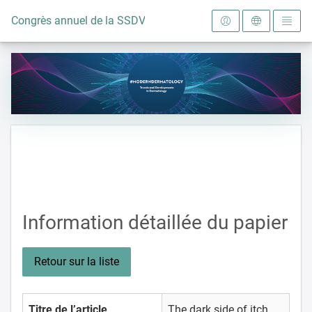
Vers la page d'accueil
Congrès annuel de la SSDV 2024
Information détaillée du papier
Retour sur la liste
Titre de l’article
The dark side of itch