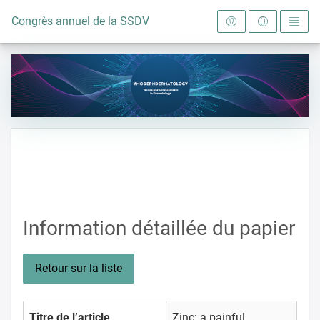
Vers la page d'accueil
Congrès annuel de la SSDV 2024
Information détaillée du papier
Retour sur la liste
Titre de l’article
Zinc: a painful