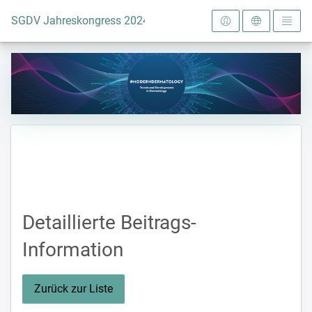
Zur Startseite
SGDV Jahreskongress 2024
Detaillierte Beitrags-
Information
Zurück zur Liste