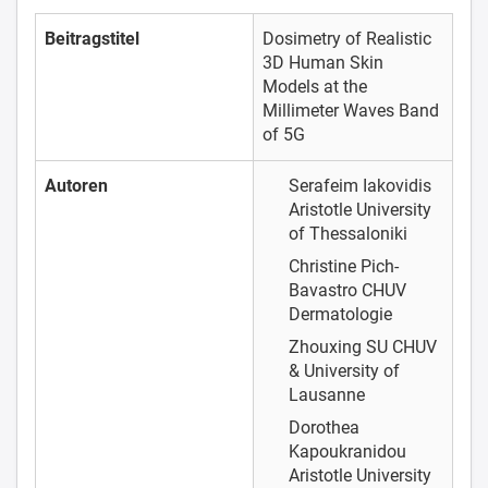
Beitragstitel
Dosimetry of Realistic
3D Human Skin
Models at the
Millimeter Waves Band
of 5G
Autoren
Serafeim Iakovidis
Aristotle University
of Thessaloniki
Christine Pich-
Bavastro
CHUV
Dermatologie
Zhouxing SU
CHUV
& University of
Lausanne
Dorothea
Kapoukranidou
Aristotle University