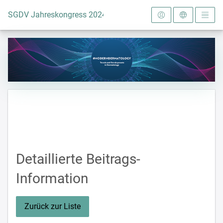
Zur Startseite
SGDV Jahreskongress 2024
Detaillierte Beitrags-
Information
Zurück zur Liste