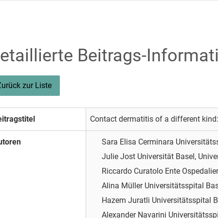
etaillierte Beitrags-Informat
Zurück zur Liste
itragstitel
Contact dermatitis of a different kind
utoren
Sara Elisa Cerminara
Universitäts
Julie Jost
Universität Basel, Unive
Riccardo Curatolo
Ente Ospedalie
Alina Müller
Universitätsspital Ba
Hazem Juratli
Universitätsspital 
Alexander Navarini
Universitätssp