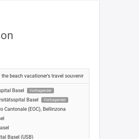
ion
: the beach vacationer's travel souvenir
spital Basel
Vortragender
rsitätsspital Basel
Vortragender
ro Cantonale (EOC), Bellinzona
sel
Basel
ital Basel (USB)