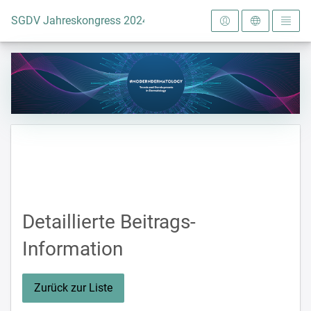
Zur Startseite
SGDV Jahreskongress 2024
Detaillierte Beitrags-
Information
Zurück zur Liste