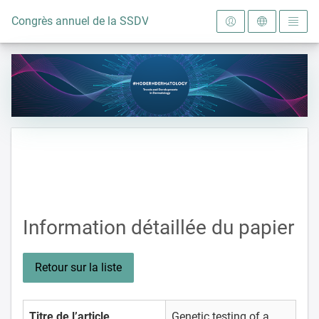
Vers la page d'accueil
Congrès annuel de la SSDV 2024
Information détaillée du papier
Retour sur la liste
Titre de l’article
Genetic testing of a